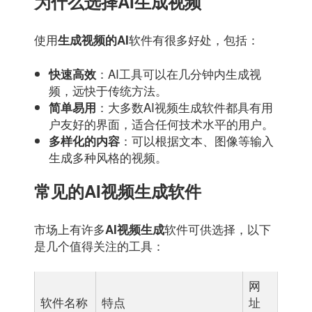
为什么选择AI生成视频
使用
软件有很多好处，包括：
生成视频的AI
：AI工具可以在几分钟内生成视
快速高效
频，远快于传统方法。
：大多数AI视频生成软件都具有用
简单易用
户友好的界面，适合任何技术水平的用户。
：可以根据文本、图像等输入
多样化的内容
生成多种风格的视频。
常见的AI视频生成软件
市场上有许多
软件可供选择，以下
AI视频生成
是几个值得关注的工具：
网
软件名称
特点
址