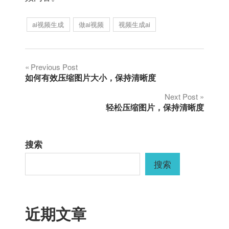
ai视频生成
做ai视频
视频生成ai
文
Previous Post
如何有效压缩图片大小，保持清晰度
章
Next Post
轻松压缩图片，保持清晰度
导
航
搜索
搜索
近期文章