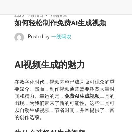
2025年7月18日
精品文章
如何轻松制作免费AI生成视频
Posted by
一线码农
AI视频生成的魅力
在数字化时代，视频内容已成为吸引观众的重
要媒介。然而，制作视频通常需要耗费大量时
间和精力。幸运的是，
工具的
免费AI生成视频
出现，为我们带来了新的可能性。这些工具可
以自动生成视频，节省时间，并且提供了丰富
的创作选项。