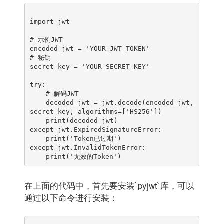
import jwt

# 示例JWT

encoded_jwt = 'YOUR_JWT_TOKEN'

# 秘钥

secret_key = 'YOUR_SECRET_KEY'

try:

    # 解码JWT

    decoded_jwt = jwt.decode(encoded_jwt, 
secret_key, algorithms=['HS256'])

    print(decoded_jwt)

except jwt.ExpiredSignatureError:

    print('Token已过期')

except jwt.InvalidTokenError:

在上面的代码中，首先要安装`pyjwt`库，可以
通过以下命令进行安装：