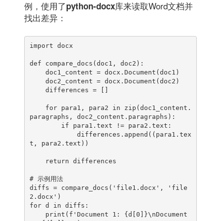
例，使用了
库来读取Word文档并
python-docx
找出差异：
import docx

def compare_docs(doc1, doc2):

    doc1_content = docx.Document(doc1)

    doc2_content = docx.Document(doc2)

    differences = []

    for para1, para2 in zip(doc1_content.
paragraphs, doc2_content.paragraphs):

        if para1.text != para2.text:

            differences.append((para1.tex
t, para2.text))

    return differences

# 示例用法

diffs = compare_docs('file1.docx', 'file
2.docx')

for d in diffs:

    print(f'Document 1: {d[0]}\nDocument 