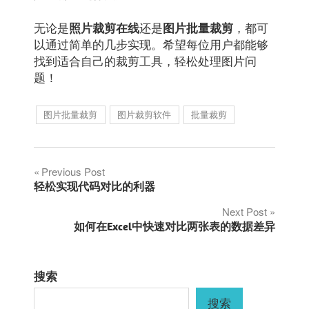
无论是
还是
，都可
照片裁剪在线
图片批量裁剪
以通过简单的几步实现。希望每位用户都能够
找到适合自己的裁剪工具，轻松处理图片问
题！
图片批量裁剪
图片裁剪软件
批量裁剪
文
Previous Post
轻松实现代码对比的利器
章
Next Post
如何在Excel中快速对比两张表的数据差异
导
航
搜索
搜索