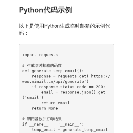
Python代码示例
以下是使用Python生成临时邮箱的示例代
码：
import requests

# 生成临时邮箱的函数

def generate_temp_email():

    response = requests.get('https://
www.nimail.cn/api/generate')

    if response.status_code == 200:

        email = response.json().get
('email')

        return email

    return None

# 调用函数并打印结果

if __name__ == '__main__':

    temp_email = generate_temp_email