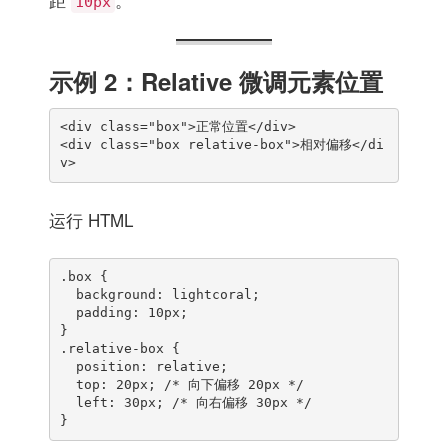
10px
示例 2：Relative 微调元素位置
<div class="box">正常位置</div>

<div class="box relative-box">相对偏移</di
v>
运行 HTML
.box {

  background: lightcoral;

  padding: 10px;

}

.relative-box {

  position: relative;

  top: 20px; /* 向下偏移 20px */

  left: 30px; /* 向右偏移 30px */

}