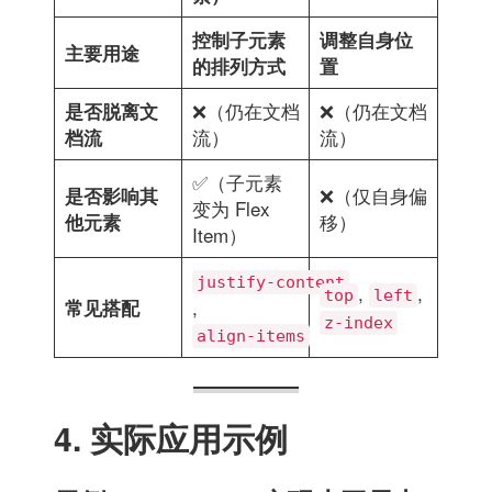
控制子元素
调整自身位
主要用途
的排列方式
置
❌（仍在文档
❌（仍在文档
是否脱离文
流）
流）
档流
✅（子元素
❌（仅自身偏
是否影响其
变为 Flex
移）
他元素
Item）
justify-content
,
,
top
left
,
常见搭配
z-index
align-items
4. 实际应用示例