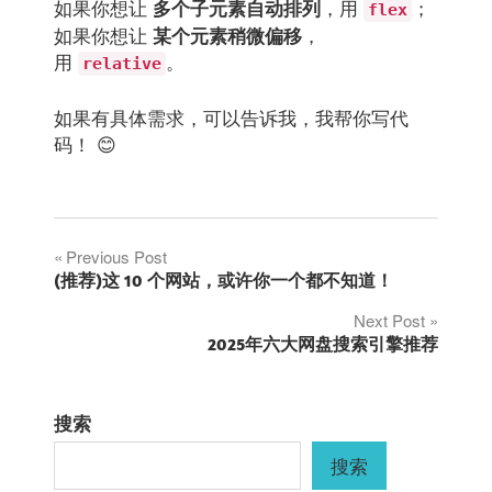
如果你想让
，用
；
多个子元素自动排列
flex
如果你想让
，
某个元素稍微偏移
用
。
relative
如果有具体需求，可以告诉我，我帮你写代
码！ 😊
文
Previous Post
(推荐)这 10 个网站，或许你一个都不知道！
章
Next Post
2025年六大网盘搜索引擎推荐
导
航
搜索
搜索