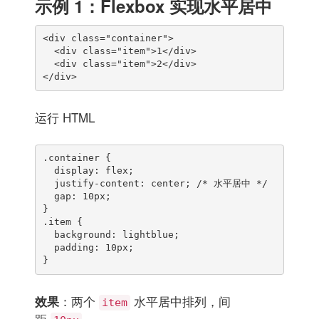
示例 1：Flexbox 实现水平居中
<div class="container">

  <div class="item">1</div>

  <div class="item">2</div>

</div>
运行 HTML
.container {

  display: flex;

  justify-content: center; /* 水平居中 */

  gap: 10px;

}

.item {

  background: lightblue;

  padding: 10px;

}
：两个
水平居中排列，间
效果
item
距
。