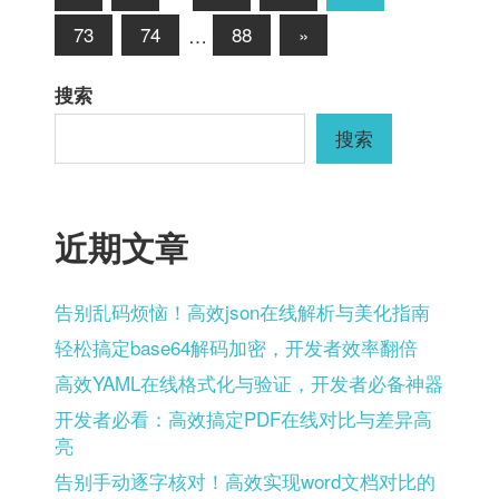
Posts
章
Next
73
74
…
88
»
Posts
分
搜索
页
搜索
近期文章
告别乱码烦恼！高效json在线解析与美化指南
轻松搞定base64解码加密，开发者效率翻倍
高效YAML在线格式化与验证，开发者必备神器
开发者必看：高效搞定PDF在线对比与差异高
亮
告别手动逐字核对！高效实现word文档对比的