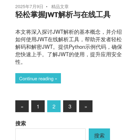
2025年7月9日
精品文章
轻松掌握JWT解析与在线工具
本文将深入探讨JWT解析的基本概念，并介绍
如何使用JWT在线解析工具，帮助开发者轻松
解码和解密JWT。提供Python示例代码，确保
您快速上手。了解JWT的使用，提升应用安全
性。
Continue reading
文
Previous
Next
«
1
2
3
»
Posts
Posts
章
搜索
分
搜索